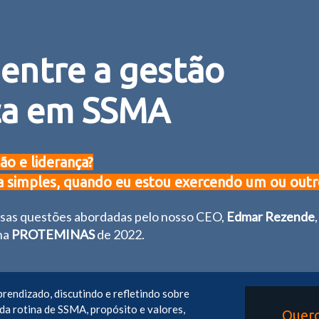
 entre a gestão
nça em SSMA
ão e liderança?
 simples, quando eu estou exercendo um ou outr
rsas questões abordadas pelo nosso CEO,
Edmar Rezende
,
 na
PROTEMINAS
de 2022.
rendizado, discutindo e refletindo sobre
da rotina de SSMA, propósito e valores,
Quero 