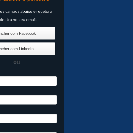
os campos abaixo e receba a
alestra no seu email.
ncher com Facebook
ncher com LinkedIn
ou