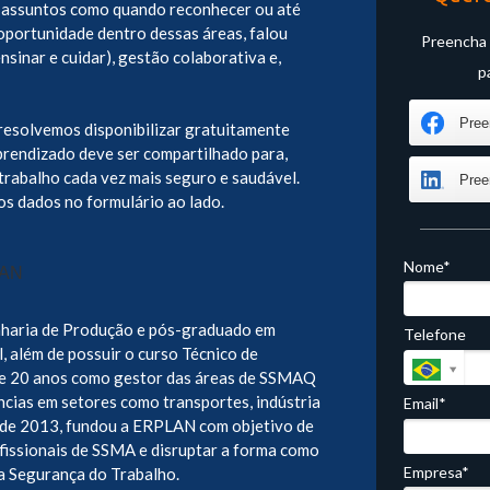
 assuntos como quando reconhecer ou até
portunidade dentro dessas áreas, falou
Preencha 
ensinar e cuidar), gestão colaborativa e,
p
Pree
resolvemos disponibilizar gratuitamente
prendizado deve ser compartilhado para,
trabalho cada vez mais seguro e saudável.
Pree
os dados no formulário ao lado.
Nome*
haria de Produção e pós-graduado em
Telefone
 além de possuir o curso Técnico de
de 20 anos como gestor das áreas de SSMAQ
ncias em setores como transportes, indústria
Email*
esde 2013, fundou a ERPLAN com objetivo de
ofissionais de SSMA e disruptar a forma como
Empresa*
a Segurança do Trabalho.